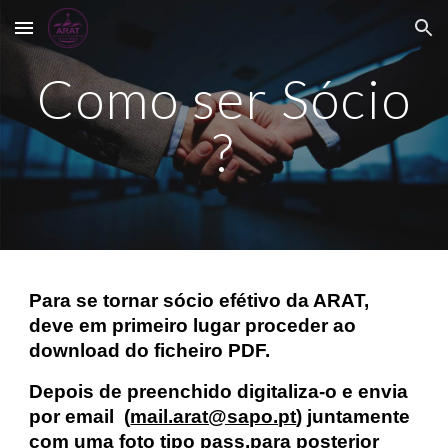
Skip to main content
Skip to navigation
Como ser Sócio
?
Para se tornar sócio efétivo da ARAT,
deve em primeiro lugar proceder ao
download do ficheiro PDF.
Depois de preenchido digitaliza-o e envia
por email (
mail.arat@sapo.pt
) juntamente
com uma foto tipo pass,para posterior